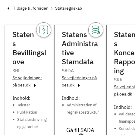
Tilbage til forsiden
Statsregnskab
Staten
Statens
State
s
Administra
s
Bevillingsl
tive
Konce
ove
Stamdata
Rappo
ing
SBL
SADA
Se vejledninger
Se vejledninger på
SKR
på oes.dk
oes.dk
Se vejledn
på oes.dk
Indhold:
Indhold:
Tekster
Administration af
Indhold:
Publikation
regnskabsstruktur
Validere
Statsforskrivning
finanspos
og garantier
Konsolid
Gå til SADA